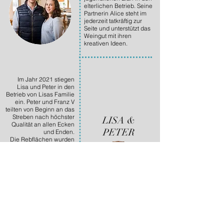
elterlichen Betrieb. Seine
Partnerin Alice steht im
jederzeit tatkräftig zur
Seite und unterstützt das
Weingut mit ihren
kreativen Ideen.
Im Jahr 2021 stiegen
Lisa und Peter in den
Betrieb von Lisas Familie
ein. Peter und Franz V
teilten von Beginn an das
Streben nach höchster
LISA &
Qualität an allen Ecken
PETER
und Enden.
Die Rebflächen wurden
auf biologische
Bewirtschaftung
umgestellt.
Dem traditionsreichen
Heurigenlokal wurde
frischer Wind
eingehaucht, in welchem
Lisa und Peter ihre
Passion von moderner,
saisonaler
Heurigenküche und