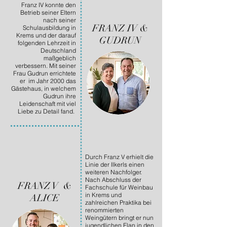
Franz IV konnte den
Betrieb seiner Eltern
nach seiner
FRANZ IV &
Schulausbildung in
Krems und der darauf
GUDRUN
folgenden Lehrzeit in
Deutschland
maßgeblich
verbessern. Mit seiner
Frau Gudrun errichtete
er im Jahr 2000 das
Gästehaus, in welchem
Gudrun ihre
Leidenschaft mit viel
Liebe zu Detail fand.
Durch Franz V erhielt die
Linie der Ilkerls einen
weiteren Nachfolger.
Nach Abschluss der
FRANZ V &
Fachschule für Weinbau
in Krems und
ALICE
zahlreichen Praktika bei
renommierten
Weingütern bringt er nun
jugendlichen Elan in den