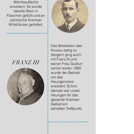
Weinbaufläche
erweitern. Es wurde
bereits Wein in
Flaschen gefüllt und an
zahlreiche Kremser
Wirtshäuser geliefert.
Das Bestreben das
Niveau stetig zu
steigern ging auch
mit Franz III und
FRANZ III
seiner Frau Gudrun
senior weiter. 1980
wurde der Betrieb
um das
Heurigenlokal
erweitert. Schon
damals war unser
Heurigen für das
gesamte Kremser
Gebiet ein
beliebter Treffpunkt.