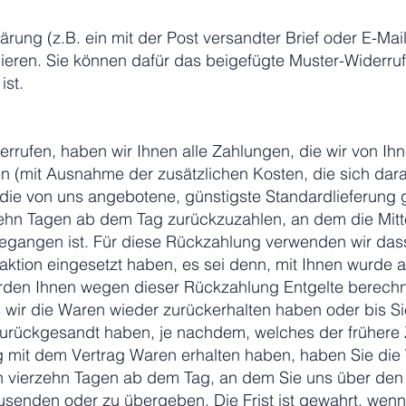
lärung (z.B. ein mit der Post versandter Brief oder E-Mai
rmieren. Sie können dafür das beigefügte Muster-Widerr
ist.
rrufen, haben wir Ihnen alle Zahlungen, die wir von Ih
ten (mit Ausnahme der zusätzlichen Kosten, die sich dar
s die von uns angebotene, günstigste Standardlieferung 
ehn Tagen ab dem Tag zurückzuzahlen, an dem die Mitte
gegangen ist. Für diese Rückzahlung verwenden wir dass
saktion eingesetzt haben, es sei denn, mit Ihnen wurde
werden Ihnen wegen dieser Rückzahlung Entgelte berechn
 wir die Waren wieder zurückerhalten haben oder bis S
urückgesandt haben, je nachdem, welches der frühere Z
it dem Vertrag Waren erhalten haben, haben Sie die 
n vierzehn Tagen ab dem Tag, an dem Sie uns über den 
usenden oder zu übergeben. Die Frist ist gewahrt, wenn