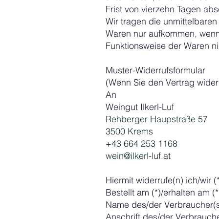
Frist von vierzehn Tagen ab
Wir tragen die unmittelbare
Waren nur aufkommen, wenn d
Funktionsweise der Waren ni
Muster-Widerrufsformular
(Wenn Sie den Vertrag widerr
An
Weingut Ilkerl-Luf
Rehberger Haupstraße 57
3500 Krems
+43 664 253 1168
wein@ilkerl-luf.at
Hiermit widerrufe(n) ich/wir
Bestellt am (*)/erhalten am (*
Name des/der Verbraucher(
Anschrift des/der Verbrauche